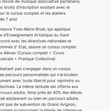
 l’école de musique associative partenaire,
s droits d’inscription existant avec le
r le cursus complet et les ateliers
de 7 ans)
eneuve Yves-Marie Bruel, qui applique
a d’Enseignement Artistique du Gard
ccord avec les directives nationales et
plomés d' Etat, assure un cursus complet
ses élèves (Cursus complet = Cours
sicale + Pratique Collective)
uhaitant pas s'engager dans un cursus
les parcours personnalisés qui s'articulent
rument avec toute liberté pour rejoindre ou
lectives. La même latitude est offerte aux
rcours adulte. Ainsi près de 40% des élèves
isé adolescent ou bien en parcours adulte.
ent pas de subvention du Grand Avignon,
utient qu'apportent la Mairie de Villeneuve