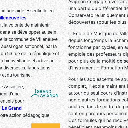
Avignon s’engage à verser à
une partie du différentiel de
çoit une aide essentielle en
Conservatoire uniquement su
illeneuve les
découvertes (pour les plus 
t la volonté de maintenir
ider à se développer au sein
L' Ecole de Musique de Vill
e la commune de Villeneuve
depuis longtemps le Schém
 aussi oganisationnel, par la
fonctionne par cycles, en a
du 53 rue de la république et
emploie des professeurs di
pour plus de la moitié de 
on bienveillante et active au
d'instrument + Formation Mu
ar diverses collaborations
e et du tourisme.
Pour les adolescents ne so
complet, l' école maintient 
le Associée,
autour du seul cours d'inst
ient d'une
non d'autres formations col
rentiels pour
adultes dans le cadre du pa
.
Le Grand
sont en parcours personnal
notre action pédagogique.
Ces formules qui ne recoiv
bénéficient néanmoins du so