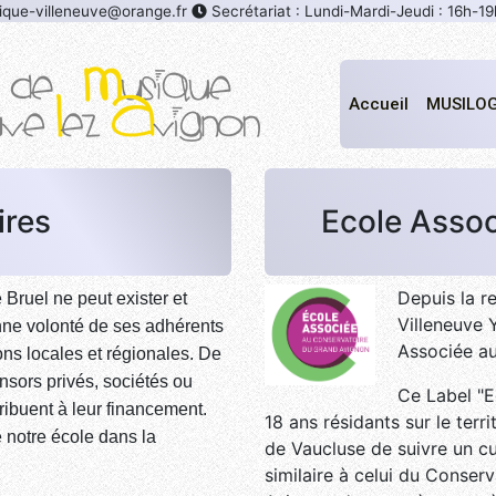
que-villeneuve@orange.fr
Secrétariat : Lundi-Mardi-Jeudi : 16h-19
Accueil
MUSILO
ires
Ecole Assoc
Depuis la r
Bruel ne peut exister et
Villeneuve 
ne volonté de ses adhérents
Associée a
ons locales et régionales. De
ors privés, sociétés ou
Ce Label "E
tribuent à leur financement.
18 ans résidants sur le ter
e notre école dans la
de Vaucluse de suivre un c
similaire à celui du Conserv