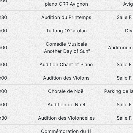
h00
piano CRR Avignon
Avi
h30
Audition du Printemps
Salle F
h00
Turloug O'Carolan
Div
Comédie Musicale
h00
Auditorium
"Another Day of Sun"
h00
Audition Chant et Piano
Salle F
h00
Audition des Violons
Salle F
h00
Chorale de Noël
Parking de l
h00
Audition de Noël
Salle F
h30
Audition des Violoncelles
Salle F
Commémoration du 11