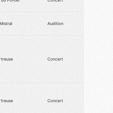
 du Pontet
Concert
.Mistral
Audition
rtreuse
Concert
rtreuse
Concert