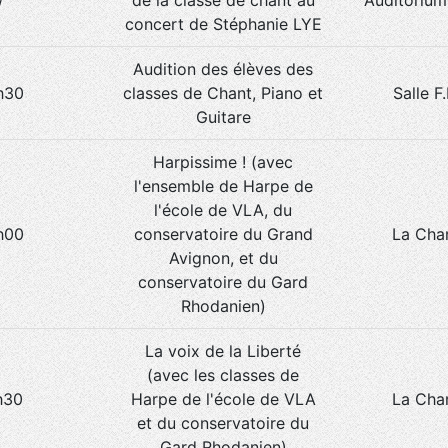
/
de la classe de chant au
Auditorium
concert de Stéphanie LYE
Audition des élèves des
h30
classes de Chant, Piano et
Salle F
Guitare
Harpissime ! (avec
l'ensemble de Harpe de
l'école de VLA, du
h00
conservatoire du Grand
La Cha
Avignon, et du
conservatoire du Gard
Rhodanien)
La voix de la Liberté
(avec les classes de
h30
Harpe de l'école de VLA
La Cha
et du conservatoire du
Gard Rhodanien)