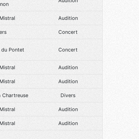
Audition
gnon
.Mistral
Audition
ers
Concert
 du Pontet
Concert
.Mistral
Audition
.Mistral
Audition
a Chartreuse
Divers
.Mistral
Audition
.Mistral
Audition