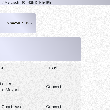
h / Mercredi : 10h-12h & 14h-19h
G
En savoir plus
EU
TYPE
Leclerc
Concert
tre Mozart
a Chartreuse
Concert