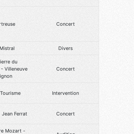
rtreuse
Concert
.Mistral
Divers
ierre du
- Villeneuve
Concert
vignon
 Tourisme
Intervention
l Jean Ferrat
Concert
re Mozart -