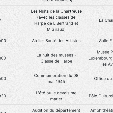
Les Nuits de la Chartreuse
(avec les classes de
/
La Cha
Harpe de L.Bertrand et
M.Giraud)
h00
Atelier Santé des Artistes
Salle F
Musée P
La nuit des musées -
h00
Luxembourg 
Classe de Harpe
les A
Commémoration du 08
h00
Office du
mai 1945
L'été où je devais me
h30
Pôle Culture
marier
Audition du département
Amphithéât