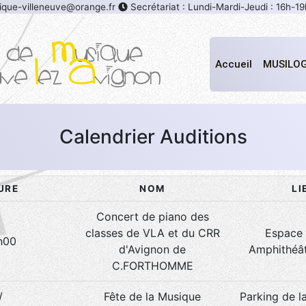
que-villeneuve@orange.fr
Secrétariat : Lundi-Mardi-Jeudi : 16h-19
Accueil
MUSILO
Calendrier Auditions
URE
NOM
LI
Concert de piano des
classes de VLA et du CRR
Espace 
h00
d'Avignon de
Amphithéâ
C.FORTHOMME
/
Fête de la Musique
Parking de l